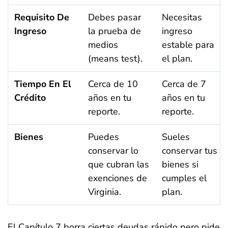
Requisito De
Debes pasar
Necesitas
Ingreso
la prueba de
ingreso
medios
estable para
(means test).
el plan.
Tiempo En El
Cerca de 10
Cerca de 7
Crédito
años en tu
años en tu
reporte.
reporte.
Bienes
Puedes
Sueles
conservar lo
conservar tus
que cubran las
bienes si
exenciones de
cumples el
Virginia.
plan.
El Capítulo 7 borra ciertas deudas rápido pero pide