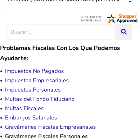
situation. Each person I have worked
illnesses, etc... but bottom line, all was resolved.
with since joining has given me solid
Thanks Lisa....
advice, great resource material, and
hope. I look forward to better days for
me and my family. All of this was
Search
SEA
possible because of J Miller, and I am
for:
forever grateful.
Problemas Fiscales Con Los Que Podemos
Ayudarte:
Impuestos No Pagados
Impuestos Empresariales
Impuestos Personales
Multas del Fondo Fiduciario
Multas Fiscales
Embargos Salariales
Gravámenes Fiscales Empresariales
Gravámenes Fiscales Personales