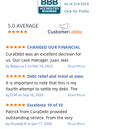
5.0 AVERAGE
CHANGED OUR FINANCIAL
FUTURE (credit 200 Points / 90 K in debt
CuraDebt was an excellent decision for
GONE)
us. Our case manager, Juan, was
incredible to work with. He and Julio
by
Rebecca S
on
Feb 18, 2022
Read More
were there every step of the way for us.
Debt relief and mind at ease
Every communication was quickly
It is important to note that this is my
responded to and all of our questions
fourth attempt to settle my debt. The
were answered. We were able to clear
first debt settlement company gave me
by
D M
on
Sep 16, 2020
Read More
up in excess of 90 K in debt in a few
bad advice, and I followed it. Now I have
years with a manageable payment.
Excelente 10 of 10
a debtor listing me as a charge off on my
CuraDebt gave us the opportunity to
Patrick from CuraDebt provided
credit report, even though they are paid
start over and do things the right way.
outstanding service. From the very
to date and I am making payments. The
The collection calls ALL stopped,
beginning, he was professional, patient,
by
Osvaldo B
on
Jan 17, 2026
Read More
second debt settlement company made
CuraDebt handled everything. We had