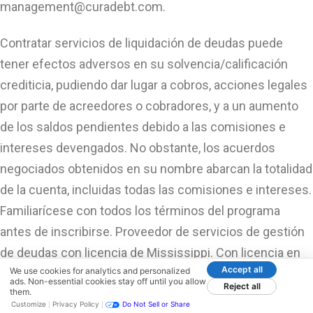
management@curadebt.com
.
Contratar servicios de liquidación de deudas puede
tener efectos adversos en su solvencia/calificación
crediticia, pudiendo dar lugar a cobros, acciones legales
por parte de acreedores o cobradores, y a un aumento
de los saldos pendientes debido a las comisiones e
intereses devengados. No obstante, los acuerdos
negociados obtenidos en su nombre abarcan la totalidad
de la cuenta, incluidas todas las comisiones e intereses.
Familiarícese con todos los términos del programa
antes de inscribirse. Proveedor de servicios de gestión
de deudas con licencia de Mississippi. Con licencia en
Accept all
We use cookies for analytics and personalized
varios otros estados. Tenga en cuenta que todas las
ads. Non-essential cookies stay off until you allow
Reject all
them.
interacciones con nuestra empresa, incluidas las
Customize
Privacy Policy
Do Not Sell or Share