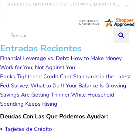
and it was a very good experience all the way
situation. Each person I have worked
around. I was assisted by a rep named Juan
with since joining has given me solid
Lemus, ext 204 and he was excellent throughout.
advice, great resource material, and
He answered all of my questions quickly and
hope. I look forward to better days for
made my experience effortless.
me and my family. All of this was
Search
SEA
possible because of J Miller, and I am
for:
forever grateful.
Entradas Recientes
Financial Leverage vs. Debt: How to Make Money
Work for You, Not Against You
Banks Tightened Credit Card Standards in the Latest
Fed Survey: What to Do If Your Balance Is Growing
Savings Are Getting Thinner While Household
Spending Keeps Rising
Deudas Con Las Que Podemos Ayudar:
Tarjetas de Crédito