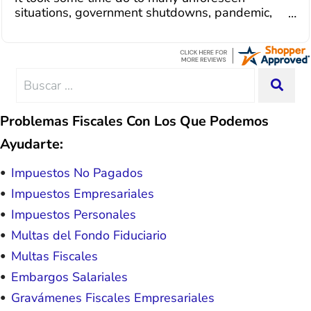
debt management unique to me and my
situations, government shutdowns, pandemic,
situation. Each person I have worked
illnesses, etc... but bottom line, all was resolved.
with since joining has given me solid
Thanks Lisa....
advice, great resource material, and
hope. I look forward to better days for
me and my family. All of this was
Search
SEA
possible because of J Miller, and I am
for:
forever grateful.
Problemas Fiscales Con Los Que Podemos
Ayudarte:
Impuestos No Pagados
Impuestos Empresariales
Impuestos Personales
Multas del Fondo Fiduciario
Multas Fiscales
Embargos Salariales
Gravámenes Fiscales Empresariales