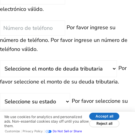
electrónico
electrónico válido.
Teléfono
Por favor ingrese su
número de teléfono.
Por favor ingrese un número de
teléfono válido.
Deuda
Por
Total
favor seleccione el monto de su deuda tributaria.
Estado
Por favor seleccione su
estado.
Accept all
We use cookies for analytics and personalized
ads. Non-essential cookies stay off until you allow
Reject all
ENVIAR
them.
Customize
Privacy Policy
Do Not Sell or Share