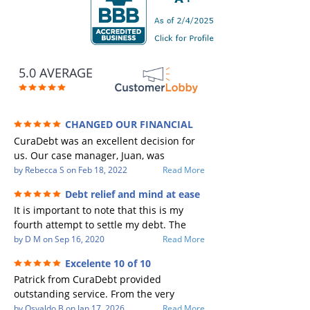
5.0 AVERAGE
CHANGED OUR FINANCIAL
FUTURE (credit 200 Points / 90 K in debt
CuraDebt was an excellent decision for
GONE)
us. Our case manager, Juan, was
incredible to work with. He and Julio
by
Rebecca S
on
Feb 18, 2022
Read More
were there every step of the way for us.
Debt relief and mind at ease
Every communication was quickly
It is important to note that this is my
responded to and all of our questions
fourth attempt to settle my debt. The
were answered. We were able to clear
first debt settlement company gave me
by
D M
on
Sep 16, 2020
Read More
up in excess of 90 K in debt in a few
bad advice, and I followed it. Now I have
years with a manageable payment.
Excelente 10 of 10
a debtor listing me as a charge off on my
CuraDebt gave us the opportunity to
Patrick from CuraDebt provided
credit report, even though they are paid
start over and do things the right way.
outstanding service. From the very
to date and I am making payments. The
The collection calls ALL stopped,
beginning, he was professional, patient,
by
Osvaldo B
on
Jan 17, 2026
Read More