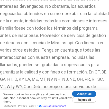
intereses devengados. No obstante, los acuerdos
negociados obtenidos en su nombre abarcan la totalidad
de la cuenta, incluidas todas las comisiones e intereses.
Familiarícese con todos los términos del programa
antes de inscribirse. Proveedor de servicios de gestión
de deudas con licencia de Mississippi. Con licencia en
varios otros estados. Tenga en cuenta que todas las
interacciones con nuestra empresa, incluidas las
llamadas, pueden ser grabadas o supervisadas para
garantizar la calidad y con fines de formación. En CT, DE,
GA, HI, ID, KY, LA, ME, MT, NV, NH, NJ, ND, OH, PR, RI, SC,
VT, WI y WY, CuraDebt no proporciona servicios de
liquidación/ajuste de deudas y en su lugar puede remitir
Accept all
We use cookies for analytics and personalized
ads. Non-essential cookies stay off until you allow
Reject all
al consumidor a un bufete de abogados que puede ser
them.
Customize
Privacy Policy
Do Not Sell or Share
capaz de ayudar en la prestación de servicios similares