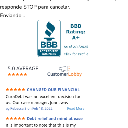
responde STOP para cancelar.
Enviando...
5.0 AVERAGE
CHANGED OUR FINANCIAL
FUTURE (credit 200 Points / 90 K in debt
CuraDebt was an excellent decision for
GONE)
us. Our case manager, Juan, was
incredible to work with. He and Julio
by
Rebecca S
on
Feb 18, 2022
Read More
were there every step of the way for us.
Debt relief and mind at ease
Every communication was quickly
It is important to note that this is my
responded to and all of our questions