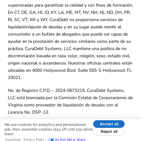
supervisadas para garantizar la calidad y con fines de formación.
En CT, DE, GA, HI, ID, KY, LA, ME, MT, NV, NH, NJ, ND, OH, PR,
RI, SC, VT, WI y WY, CuraDebt no proporciona servicios de
liquidación/ajuste de deudas y en su lugar puede remitir al
consumidor a un bufete de abogados que puede ser capaz de
ayudar en la prestación de servicios similares como parte de su
práctica. CuraDebt Systems, LLC mantiene una política de no
discriminación basada en raza, color, religión, sexo, estado civil,
origen nacional o ascendencia. Nuestras oficinas centrales están
ubicadas en 4000 Hollywood Blvd. Suite 555-S Hollywood, FL
33021.
No. de Registro C.P.D. – 2024-0673215. CuraDebt Systems,
LLC está licenciada por la Comisión Estatal de Corporaciones de
Virginia como proveedor de liquidación de deudas con el
Licencia No. DSP-13.
Accept all
© 2001 – 2026 CuraDebt Systems, LLC. Todos los Derechos
We use cookies for analytics and personalized
ads. Non-essential cookies stay off until you allow
Reject all
Reservados.
them.
Customize
Privacy Policy
Do Not Sell or Share