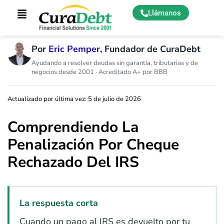
Llámanos
Por
Eric Pemper
, Fundador de CuraDebt
Ayudando a resolver deudas sin garantía, tributarias y de
negocios desde 2001 · Acreditado A+ por BBB
Actualizado por última vez: 5 de julio de 2026
Comprendiendo La
Penalización Por Cheque
Rechazado Del IRS
La respuesta corta
Cuando un pago al IRS es devuelto por tu