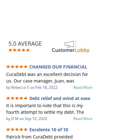
5.0 AVERAGE
CHANGED OUR FINANCIAL
FUTURE (credit 200 Points / 90 K in debt
CuraDebt was an excellent decision for
GONE)
us. Our case manager, Juan, was
incredible to work with. He and Julio
by
Rebecca S
on
Feb 18, 2022
Read More
were there every step of the way for us.
Debt relief and mind at ease
Every communication was quickly
It is important to note that this is my
responded to and all of our questions
fourth attempt to settle my debt. The
were answered. We were able to clear
first debt settlement company gave me
by
D M
on
Sep 16, 2020
Read More
up in excess of 90 K in debt in a few
bad advice, and I followed it. Now I have
years with a manageable payment.
Excelente 10 of 10
a debtor listing me as a charge off on my
CuraDebt gave us the opportunity to
Patrick from CuraDebt provided
credit report, even though they are paid
start over and do things the right way.