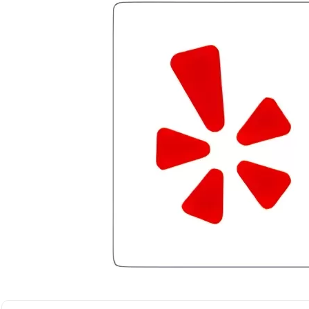
with since joining has given me solid
advice, great resource material, and
hope. I look forward to better days for
me and my family. All of this was
possible because of J Miller, and I am
forever grateful.