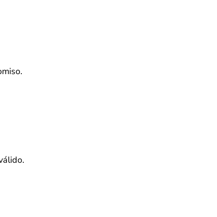
omiso.
válido.