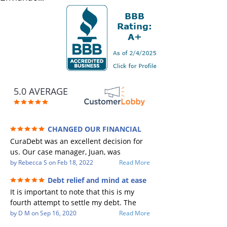
5.0 AVERAGE
CHANGED OUR FINANCIAL
FUTURE (credit 200 Points / 90 K in debt
CuraDebt was an excellent decision for
GONE)
us. Our case manager, Juan, was
incredible to work with. He and Julio
by
Rebecca S
on
Feb 18, 2022
Read More
were there every step of the way for us.
Debt relief and mind at ease
Every communication was quickly
It is important to note that this is my
responded to and all of our questions
fourth attempt to settle my debt. The
were answered. We were able to clear
first debt settlement company gave me
by
D M
on
Sep 16, 2020
Read More
up in excess of 90 K in debt in a few
bad advice, and I followed it. Now I have
years with a manageable payment.