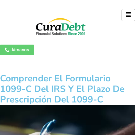
Llámanos
Comprender El Formulario
1099-C Del IRS Y El Plazo De
Prescripción Del 1099-C