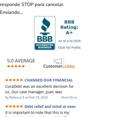
responde STOP para cancelar.
Enviando...
5.0 AVERAGE
CHANGED OUR FINANCIAL
FUTURE (credit 200 Points / 90 K in debt
CuraDebt was an excellent decision for
GONE)
us. Our case manager, Juan, was
incredible to work with. He and Julio
by
Rebecca S
on
Feb 18, 2022
Read More
were there every step of the way for us.
Debt relief and mind at ease
Every communication was quickly
It is important to note that this is my
responded to and all of our questions