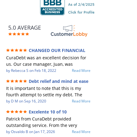
5.0 AVERAGE
CHANGED OUR FINANCIAL
FUTURE (credit 200 Points / 90 K in debt
CuraDebt was an excellent decision for
GONE)
us. Our case manager, Juan, was
incredible to work with. He and Julio
by
Rebecca S
on
Feb 18, 2022
Read More
were there every step of the way for us.
Debt relief and mind at ease
Every communication was quickly
It is important to note that this is my
responded to and all of our questions
fourth attempt to settle my debt. The
were answered. We were able to clear
first debt settlement company gave me
by
D M
on
Sep 16, 2020
Read More
up in excess of 90 K in debt in a few
bad advice, and I followed it. Now I have
years with a manageable payment.
Excelente 10 of 10
a debtor listing me as a charge off on my
CuraDebt gave us the opportunity to
Patrick from CuraDebt provided
credit report, even though they are paid
start over and do things the right way.
outstanding service. From the very
to date and I am making payments. The
The collection calls ALL stopped,
beginning, he was professional, patient,
by
Osvaldo B
on
Jan 17, 2026
Read More
second debt settlement company made
CuraDebt handled everything. We had