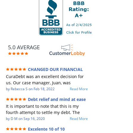
5.0 AVERAGE
CHANGED OUR FINANCIAL
FUTURE (credit 200 Points / 90 K in debt
CuraDebt was an excellent decision for
GONE)
us. Our case manager, Juan, was
incredible to work with. He and Julio
by
Rebecca S
on
Feb 18, 2022
Read More
were there every step of the way for us.
Debt relief and mind at ease
Every communication was quickly
It is important to note that this is my
responded to and all of our questions
fourth attempt to settle my debt. The
were answered. We were able to clear
first debt settlement company gave me
by
D M
on
Sep 16, 2020
Read More
up in excess of 90 K in debt in a few
bad advice, and I followed it. Now I have
years with a manageable payment.
Excelente 10 of 10
a debtor listing me as a charge off on my
CuraDebt gave us the opportunity to