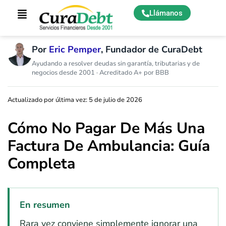
Llámanos
Por
Eric Pemper
, Fundador de CuraDebt
Ayudando a resolver deudas sin garantía, tributarias y de
negocios desde 2001 · Acreditado A+ por BBB
Actualizado por última vez: 5 de julio de 2026
Cómo No Pagar De Más Una
Factura De Ambulancia: Guía
Completa
En resumen
Rara vez conviene simplemente ignorar una