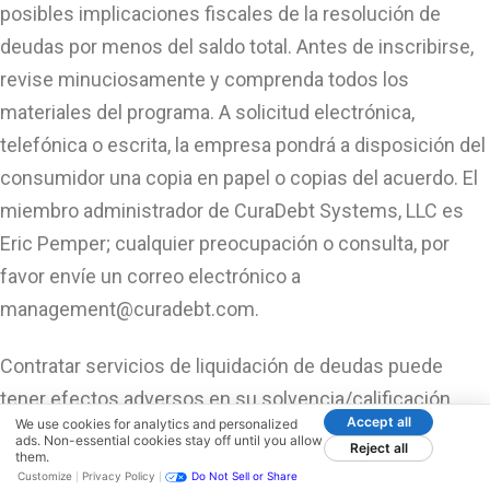
posibles implicaciones fiscales de la resolución de
deudas por menos del saldo total. Antes de inscribirse,
revise minuciosamente y comprenda todos los
materiales del programa. A solicitud electrónica,
telefónica o escrita, la empresa pondrá a disposición del
consumidor una copia en papel o copias del acuerdo. El
miembro administrador de CuraDebt Systems, LLC es
Eric Pemper; cualquier preocupación o consulta, por
favor envíe un correo electrónico a
management@curadebt.com
.
Contratar servicios de liquidación de deudas puede
tener efectos adversos en su solvencia/calificación
Accept all
We use cookies for analytics and personalized
crediticia, pudiendo dar lugar a cobros, acciones legales
ads. Non-essential cookies stay off until you allow
Reject all
them.
por parte de acreedores o cobradores, y a un aumento
Customize
Privacy Policy
Do Not Sell or Share