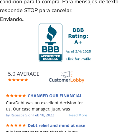
condición para la compra. Para mensajes de texto,
responde STOP para cancelar.
Enviando...
5.0 AVERAGE
CHANGED OUR FINANCIAL
FUTURE (credit 200 Points / 90 K in debt
CuraDebt was an excellent decision for
GONE)
us. Our case manager, Juan, was
incredible to work with. He and Julio
by
Rebecca S
on
Feb 18, 2022
Read More
were there every step of the way for us.
Debt relief and mind at ease
Every communication was quickly