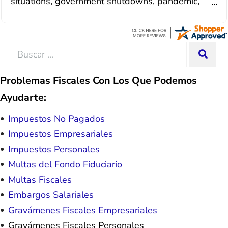
situations, government shutdowns, pandemic,
situation. Each person I have worked
illnesses, etc... but bottom line, all was resolved.
with since joining has given me solid
Thanks Lisa....
advice, great resource material, and
hope. I look forward to better days for
me and my family. All of this was
Search
SEA
possible because of J Miller, and I am
for:
forever grateful.
Problemas Fiscales Con Los Que Podemos
Ayudarte:
Impuestos No Pagados
Impuestos Empresariales
Impuestos Personales
Multas del Fondo Fiduciario
Multas Fiscales
Embargos Salariales
Gravámenes Fiscales Empresariales
Gravámenes Fiscales Personales