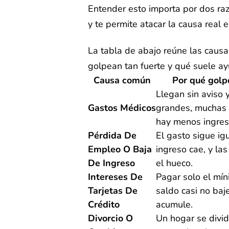
Entender esto importa por dos raz
y te permite atacar la causa real 
La tabla de abajo reúne las caus
golpean tan fuerte y qué suele ay
Causa común
Por qué golp
Llegan sin aviso 
Gastos Médicos
grandes, muchas 
hay menos ingres
Pérdida De
El gasto sigue ig
Empleo O Baja
ingreso cae, y las
De Ingreso
el hueco.
Intereses De
Pagar solo el mín
Tarjetas De
saldo casi no baje
Crédito
acumule.
Divorcio O
Un hogar se divid