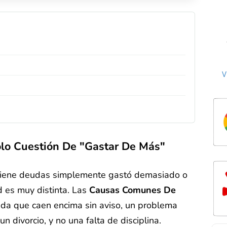
fi
bad
a d
C
cr
st
to
be
se
C
a
m
n
th
V
th
t
a
a
th
c
ove
P
deb
we
cl
Mil
to
th
ma
Ou
m
lo Cuestión De "gastar De Más"
r
de
lif
h
st
an
 tiene deudas simplemente gastó demasiado o
ma
ex
d es muy distinta. Las
Causas Comunes De
w
tri
ida que caen encima sin aviso, un problema
fo
n divorcio, y no una falta de disciplina.