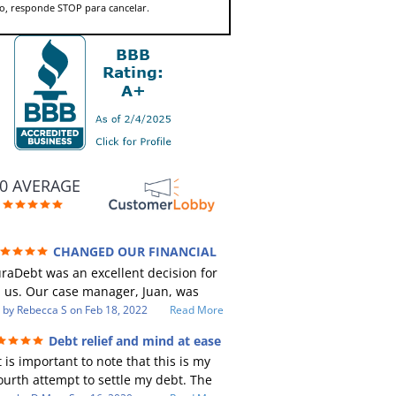
to, responde STOP para cancelar.
.0 AVERAGE
CHANGED OUR FINANCIAL
URE (credit 200 Points / 90 K in debt
raDebt was an excellent decision for
GONE)
us. Our case manager, Juan, was
incredible to work with. He and Julio
by
Rebecca S
on
Feb 18, 2022
Read More
re there every step of the way for us.
Debt relief and mind at ease
Every communication was quickly
t is important to note that this is my
esponded to and all of our questions
ourth attempt to settle my debt. The
ere answered. We were able to clear