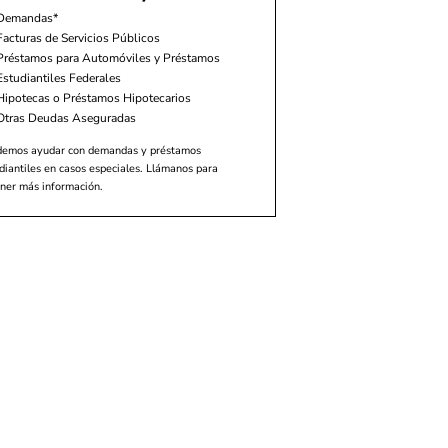
Demandas*
Facturas de Servicios Públicos
Préstamos para Automóviles y Préstamos
Estudiantiles Federales
Hipotecas o Préstamos Hipotecarios
Otras Deudas Aseguradas
demos ayudar con demandas y préstamos
diantiles en casos especiales. Llámanos para
ner más información.