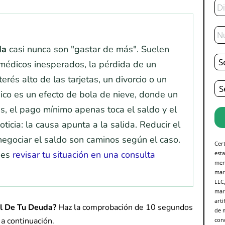
Ele
Te
da
casi nunca son "gastar de más". Suelen
De
Tot
 médicos inesperados, la pérdida de un
erés alto de las tarjetas, un divorcio o un
Es
pico es un efecto de bola de nieve, donde un
as, el pago mínimo apenas toca el saldo y el
ticia: la causa apunta a la salida. Reducir el
negociar el saldo son caminos según el caso.
Cer
 es
revisar tu situación en una consulta
esta
men
mar
LLC,
mar
arti
al De Tu Deuda?
Haz la comprobación de 10 segundos
de 
a continuación.
con