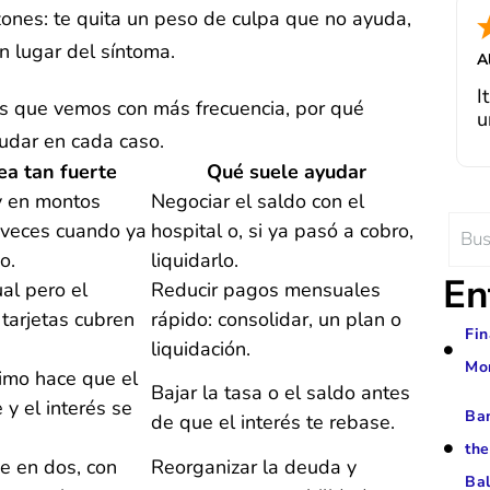
ones: te quita un peso de culpa que no ayuda,
int
a d
en lugar del síntoma.
A
I
f
I
as que vemos con más frecuencia, por qué
Ju
u
i
udar en cada caso.
g
ch
p
ea tan fuerte
Qué suele ayudar
b
y en montos
Negociar el saldo con el
T
Sear
d
veces cuando ya
hospital o, si ya pasó a cobro,
de
for:
o.
liquidarlo.
s
En
ual pero el
Reducir pagos mensuales
w
 tarjetas cubren
rápido: consolidar, un plan o
Fin
h
liquidación.
Mon
imo hace que el
p
Bajar la tasa o el saldo antes
 y el interés se
Ban
de que el interés te rebase.
the
e en dos, con
Reorganizar la deuda y
Bal