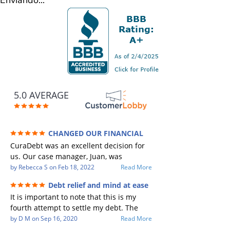
5.0 AVERAGE
CHANGED OUR FINANCIAL
FUTURE (credit 200 Points / 90 K in debt
CuraDebt was an excellent decision for
GONE)
us. Our case manager, Juan, was
incredible to work with. He and Julio
by
Rebecca S
on
Feb 18, 2022
Read More
were there every step of the way for us.
Debt relief and mind at ease
Every communication was quickly
It is important to note that this is my
responded to and all of our questions
fourth attempt to settle my debt. The
were answered. We were able to clear
first debt settlement company gave me
by
D M
on
Sep 16, 2020
Read More
up in excess of 90 K in debt in a few
bad advice, and I followed it. Now I have