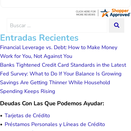
around. I was assisted by a rep named Juan
with since joining has given me solid
Lemus, ext 204 and he was excellent throughout.
advice, great resource material, and
He answered all of my questions quickly and
hope. I look forward to better days for
made my experience effortless.
me and my family. All of this was
Search
SEA
possible because of J Miller, and I am
for:
forever grateful.
Entradas Recientes
Financial Leverage vs. Debt: How to Make Money
Work for You, Not Against You
Banks Tightened Credit Card Standards in the Latest
Fed Survey: What to Do If Your Balance Is Growing
Savings Are Getting Thinner While Household
Spending Keeps Rising
Deudas Con Las Que Podemos Ayudar:
Tarjetas de Crédito
Préstamos Personales y Líneas de Crédito