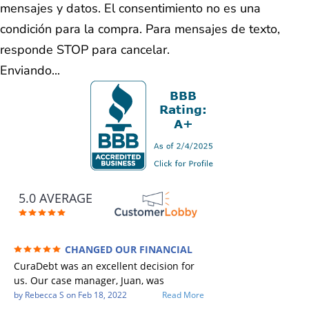
mensajes y datos. El consentimiento no es una
condición para la compra. Para mensajes de texto,
responde STOP para cancelar.
Enviando...
5.0 AVERAGE
CHANGED OUR FINANCIAL
FUTURE (credit 200 Points / 90 K in debt
CuraDebt was an excellent decision for
GONE)
us. Our case manager, Juan, was
incredible to work with. He and Julio
by
Rebecca S
on
Feb 18, 2022
Read More