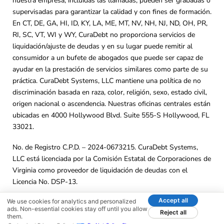
nuestra empresa, incluidas las llamadas, pueden ser grabadas o
supervisadas para garantizar la calidad y con fines de formación.
En CT, DE, GA, HI, ID, KY, LA, ME, MT, NV, NH, NJ, ND, OH, PR,
RI, SC, VT, WI y WY, CuraDebt no proporciona servicios de
liquidación/ajuste de deudas y en su lugar puede remitir al
consumidor a un bufete de abogados que puede ser capaz de
ayudar en la prestación de servicios similares como parte de su
práctica. CuraDebt Systems, LLC mantiene una política de no
discriminación basada en raza, color, religión, sexo, estado civil,
origen nacional o ascendencia. Nuestras oficinas centrales están
ubicadas en 4000 Hollywood Blvd. Suite 555-S Hollywood, FL
33021.
No. de Registro C.P.D. – 2024-0673215. CuraDebt Systems,
LLC está licenciada por la Comisión Estatal de Corporaciones de
Virginia como proveedor de liquidación de deudas con el
Licencia No. DSP-13.
Accept all
© 2001 – 2026 CuraDebt Systems, LLC. Todos los Derechos
We use cookies for analytics and personalized
ads. Non-essential cookies stay off until you allow
Reject all
Reservados.
them.