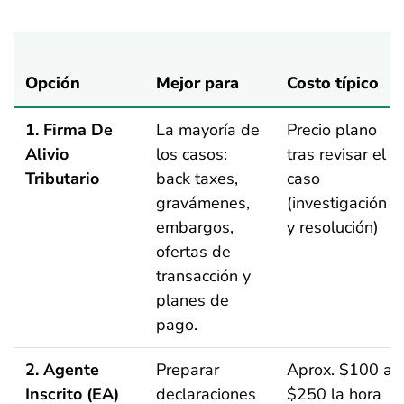
Opción
Mejor para
Costo típico
1. Firma De
La mayoría de
Precio plano
Alivio
los casos:
tras revisar el
Tributario
back taxes,
caso
gravámenes,
(investigación
embargos,
y resolución)
ofertas de
transacción y
planes de
pago.
2. Agente
Preparar
Aprox. $100 a
Inscrito (EA)
declaraciones
$250 la hora