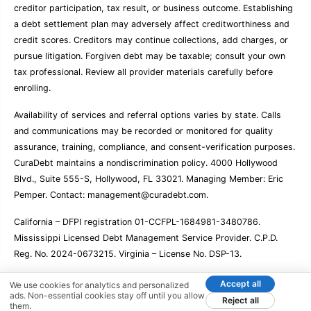
creditor participation, tax result, or business outcome. Establishing
a debt settlement plan may adversely affect creditworthiness and
credit scores. Creditors may continue collections, add charges, or
pursue litigation. Forgiven debt may be taxable; consult your own
tax professional. Review all provider materials carefully before
enrolling.
Availability of services and referral options varies by state. Calls
and communications may be recorded or monitored for quality
assurance, training, compliance, and consent-verification purposes.
CuraDebt maintains a nondiscrimination policy. 4000 Hollywood
Blvd., Suite 555-S, Hollywood, FL 33021. Managing Member: Eric
Pemper. Contact:
management@curadebt.com
.
California – DFPI registration 01-CCFPL-1684981-3480786.
Mississippi Licensed Debt Management Service Provider. C.P.D.
Reg. No. 2024-0673215. Virginia – License No. DSP-13.
Accept all
We use cookies for analytics and personalized
ads. Non-essential cookies stay off until you allow
© 2001 – 2026 CuraDebt Systems, LLC. All Rights Reserved.
Reject all
them.