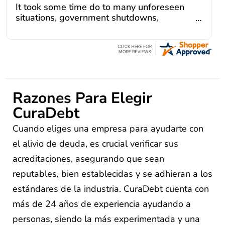
It took some time do to many unforeseen
knowledgeable and are dedicated to
situations, government shutdowns,
achieving debt relief and debt
pandemic, illnesses, etc... but bottom line, all
management unique to me and my
was resolved. Thanks Lisa....
situation. Each person I have worked with
since joining has given me solid advice,
great resource material, and hope. I look
forward to better days for me and my
family. All of this was possible because of
Razones Para Elegir
J Miller, and I am forever grateful.
CuraDebt
Cuando eliges una empresa para ayudarte con
el alivio de deuda, es crucial verificar sus
acreditaciones, asegurando que sean
reputables, bien establecidas y se adhieran a los
estándares de la industria. CuraDebt cuenta con
más de 24 años de experiencia ayudando a
personas, siendo la más experimentada y una