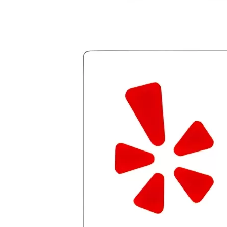
team of professionals who are
courteous, knowledgeable and are
dedicated to achieving debt relief and
debt management unique to me and my
situation. Each person I have worked
with since joining has given me solid
advice, great resource material, and
hope. I look forward to better days for
me and my family. All of this was
possible because of J Miller, and I am
forever grateful.