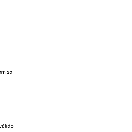
omiso.
válido.