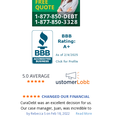
5.0 AVERAGE
CHANGED OUR FINANCIAL
FUTURE (credit 200 Points / 90 K in debt
CuraDebt was an excellent decision for us.
GONE)
Our case manager, Juan, was incredible to
work with. He and Julio were there every
by
Rebecca S
on
Feb 18, 2022
Read More