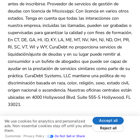
antes de inscribirse. Proveedor de servicios de gestión de
deudas con licencia de Mississippi. Con licencia en varios otros
estados. Tenga en cuenta que todas las interacciones con
nuestra empresa, incluidas las llamadas, pueden ser grabadas o
supervisadas para garantizar la calidad y con fines de formación.
En CT, DE, GA, HI, ID, KY, LA, ME, MT, NV, NH, NJ, ND, OH, PR,
RI, SC, VT, WI y WY, CuraDebt no proporciona servicios de
liquidación/ajuste de deudas y en su lugar puede remitir al
consumidor a un bufete de abogados que puede ser capaz de
ayudar en la prestación de servicios similares como parte de su
práctica. CuraDebt Systems, LLC mantiene una política de no
discriminación basada en raza, color, religión, sexo, estado civil,
origen nacional o ascendencia. Nuestras oficinas centrales están
ubicadas en 4000 Hollywood Blvd. Suite 555-S Hollywood, FL
33021.
No. de Registro C.P.D. – 2024-0673215. CuraDebt Systems,
Accept all
We use cookies for analytics and personalized
LLC está licenciada por la Comisión Estatal de Corporaciones de
ads. Non-essential cookies stay off until you allow
Reject all
them.
Virginia como proveedor de liquidación de deudas con el
Customize
Privacy Policy
Do Not Sell or Share
Licencia No. DSP-13.