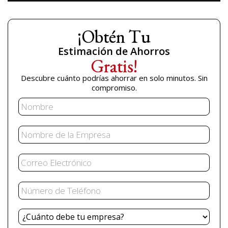
¡Obtén Tu
Estimación de Ahorros
Gratis!
Descubre cuánto podrías ahorrar en solo minutos. Sin
compromiso.
Nombre
Nombre
de
la
Correo
Empresa
Electrónico
Teléfono
Total
Deuda